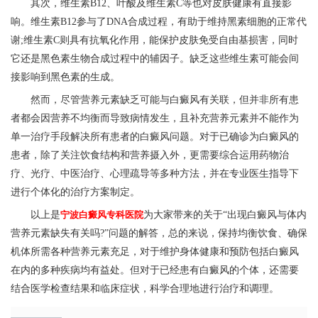
其次，维生素B12、叶酸及维生素C等也对皮肤健康有直接影
响。维生素B12参与了DNA合成过程，有助于维持黑素细胞的正常代
谢;维生素C则具有抗氧化作用，能保护皮肤免受自由基损害，同时
它还是黑色素生物合成过程中的辅因子。缺乏这些维生素可能会间
接影响到黑色素的生成。
然而，尽管营养元素缺乏可能与白癜风有关联，但并非所有患
者都会因营养不均衡而导致病情发生，且补充营养元素并不能作为
单一治疗手段解决所有患者的白癜风问题。对于已确诊为白癜风的
患者，除了关注饮食结构和营养摄入外，更需要综合运用药物治
疗、光疗、中医治疗、心理疏导等多种方法，并在专业医生指导下
进行个体化的治疗方案制定。
以上是
宁波白癜风专科医院
为大家带来的关于“出现白癜风与体内
营养元素缺失有关吗?”问题的解答，总的来说，保持均衡饮食、确保
机体所需各种营养元素充足，对于维护身体健康和预防包括白癜风
在内的多种疾病均有益处。但对于已经患有白癜风的个体，还需要
结合医学检查结果和临床症状，科学合理地进行治疗和调理。