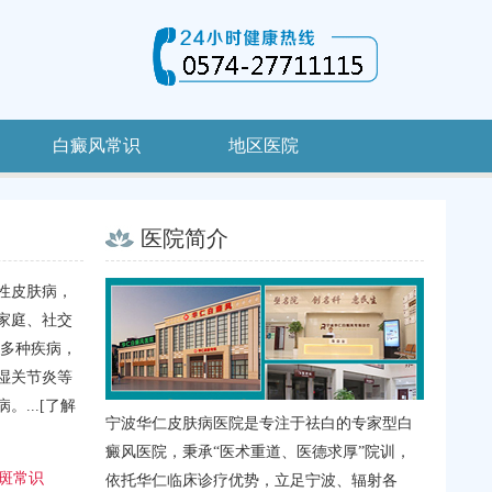
白癜风常识
地区医院
医院简介
】| 3
性皮肤病，
，上海秦
家庭、社交
，日照时
发多种疾病，
线辐射量
湿关节炎等
有助于皮
...
[了解
宁波华仁皮肤病医院是专注于祛白的专家型白
癜风医院，秉承“医术重道、医德求厚”院训，
斑常识
依托华仁临床诊疗优势，立足宁波、辐射各