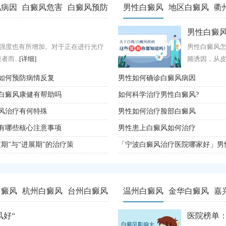
风病因
白癜风危害
白癜风预防
男性白癜风
地区白癜风
衢
精神压力是白
男性白癜
强度也有所增加。对于正在进行光疗
精神压力是白癜
男性白癜风怎
而...
[详细]
力事件(如学业紧
频诱因，从皮
如何预防病情反复
食物过敏会引起白癜风吗
男性如何确诊白癜风病因
白癜风康健有帮助吗
白癜风是由于什么原因导致的
如何科学治疗男性白癜风?
风治疗有何特殊
儿童白癜风病因有哪些
男性如何治疗脸部白癜风
有哪些核心注意事项
哪些职业类型更容易患有白癜风
男性患上白癜风如何治疗
期”与“进展期”的治疗策
为什么白癜风容易在夏季发病
「宁波白癜风治疗医院哪家好」男
白癜风
杭州白癜风
台州白癜风
温州白癜风
金华白癜风
嘉
好“
时事热点：舟
医院榜单