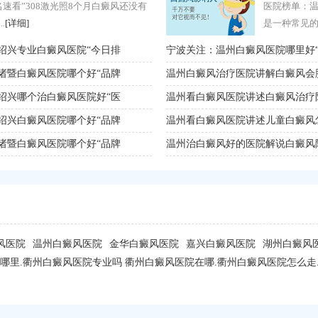
速看”308激光照8个月白癜风还没有
时事热点：舟山
医院榜单：温
.
[详细]
吗?激光治疗是一
是一种常见的
绍兴专业白癜风医院“今日排
医院榜单：舟山治疗白癜风哪家好“医
宁波关注：温州白癜风医院哪里好
诸暨白癜风医院哪个好“品牌
舟山白癜风医院解答得了白癜风还能
温州白癜风治疗医院讲解白癜风会
绍兴哪个治白癜风医院好“医
舟山专科白癜风医院解析12岁女孩后
温州看白癜风医院讲述白癜风治疗
绍兴白癜风医院哪个好“品牌
舟山看白癜风医院讲述谁容易得白癜
温州看白癜风医院讲述儿童白癜风
诸暨白癜风医院哪个好“品牌
舟山看白癜风医院讲述预防白癜风需
温州治白癜风好的医院解说白癜风
风医院
温州白癜风医院
金华白癜风医院
嘉兴白癜风医院
湖州白癜风
哪里.衢州白癜风医院专业吗 衢州白癜风医院在哪.衢州白癜风医院怎么