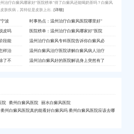
白癜风医院哪些好“时事热点”308激光照后白癜风部位发红正常
州治疗白癜风哪家好“医院榜单”得了白癜风还能喝奶茶吗？白癜风
种常见的白癜风治疗方法，...
皮肤疾病，其特征是皮肤上出...
[详细]
[详细]
院
“宁波
实时更新：舟山哪儿有治疗白癜风的医院
时事热点：温州治疗白癜风医院哪里好“
品牌排名：杭
金华白癜
晒太
脱皮吗
舟山治疗白癜风专科医院告诉你40年的白
医院榜单：温州治疗白癜风哪家好“医院
杭州白癜风
金华青少
颈部
阶段能
舟山白癜风医院解答吃什么可以预防白癜
温州治疗白癜风专科医院告诉你白癜风必
杭州白癜风
金华手背
风
怎样治
舟山白癜风专科医院解说白癜风病吃什么
温州白癜风治疗医院讲解白癜风病人治疗
杭州男性外
金华额头
要改
除了不
舟山看白癜风医院讲述什么原因导致白癜
温州治白癜风好的医院解说身上突然有了
杭州要想白癜
金华怎么
医院
衢州白癜风医院
丽水白癜风医院
走.衢州白癜风医院真的能看好白癜风吗.衢州白癜风医院应该去哪