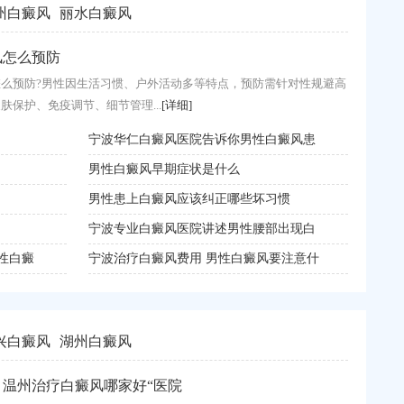
州白癜风
丽水白癜风
癜风的诱因之一吗
风怎么预防
风的诱因之一吗?大量临床观察和研究表明，长期或剧烈的精神压
么预防?男性因生活习惯、户外活动多等特点，预防需针对性规避高
张、工作高压、家庭变故、...
肤保护、免疫调节、细节管理...
[详细]
[详细]
食物过敏会诱发白斑吗
宁波华仁白癜风医院告诉你男性白癜风患
白癜风药物
衢州儿童
为什么无缘无故就得了白癜风
男性白癜风早期症状是什么
眼部白癜风
舟山白癜
你知道这些“原因”会导致白癜风反复地
男性患上白癜风应该纠正哪些坏习惯
白癜风对人
丽水白癜
白癜风是什么原因导致的呢
宁波专业白癜风医院讲述男性腰部出现白
宁波华仁白
丽水还在
性白癜
白癜风诱因与饮食有关系吗
宁波治疗白癜风费用 男性白癜风要注意什
宁波白癜风
绍兴白癜
兴白癜风
湖州白癜风
山白癜风医院哪些好“时事
：温州治疗白癜风哪家好“医院