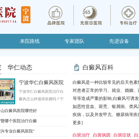
来院路线
专家团队
先进设备
院
华仁动态
白癜风百科
宁波华仁白癜风医院
【春季白斑防治
白癜风是一种比较常见的后天色素
治疗白癜风怎么样值
月7日、8日
对患者正常的学习、就业、婚姻、
宁波华仁白癜风医院治疗白
春季气候特点鲜明
等等造成严重的影响;白癜风可诱
癜风怎么样值得依赖吗？宁
间逐渐延长，紫外
波华仁白癜风医院科普：在
如恶性贫血、斑秃、银屑病、类风
上升。适当的日光
舟山白癜风医院哪些好
【郭玉凤医生新春会诊】专项公益
皮肤疾病诊...
肤健康，但...
疾病，以及并发甲亢、糖尿病等疾病。
诸暨哪个医院治疗白癜
【公益援助通知】|上海华山白癜
更多]
兴专业白癜风医院“
【寒假巡诊通知】|原上海市皮肤
白斑治疗
白斑病因
白斑症状
白