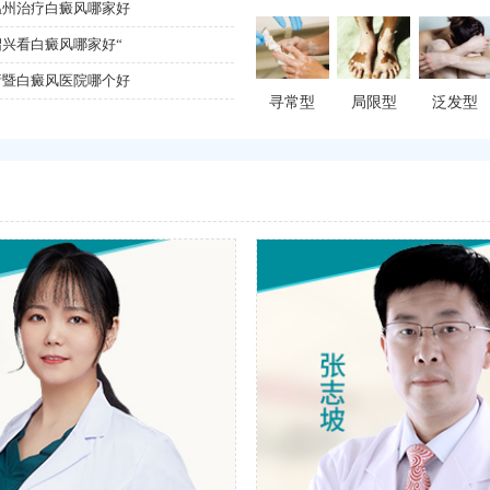
温州治疗白癜风哪家好
【寒假暖心行动】| 宁波华仁开启
兴看白癜风哪家好“
抓住寒假“治白关键期”：宁波华
诸暨白癜风医院哪个好
【会诊通知】|1月17日—18日诚邀原
寻常型
局限型
泛发型