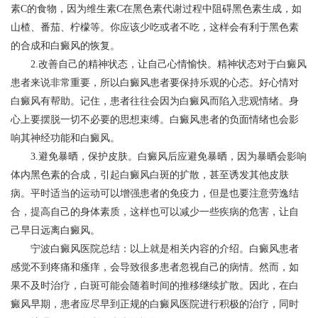
素C的食物，因为维生素C在黑色素代谢过程中阻碍黑色素生成，如
山楂、番茄、柠檬等。你应该少吃或者不吃，这样会有利于黑色素
的合成和白癜风的恢复。
2.改善自己的精神状态，让自己心情愉快。精神状态对于白癜风
患者来说非常重要，所以白癜风患者要保持乐观的心态。好心情对
白癜风有帮助。记住，患者往往会因为白癜风而陷入悲观情绪。身
心上要摆脱一切不必要的思想束缚。白癜风患者的负面情绪也会影
响其神经功能和白癜风。
3.避免暴晒，保护皮肤。白癜风后应避免暴晒，因为暴晒会影响
体内黑色素的合成，引起白癜风白斑的扩散，甚至诱发其他皮肤
病。平时适当的运动可以增强患者的免疫力，但是也要注意劳逸结
合，提高自己的身体素质，这样也可以减少一些疾病的危害，让自
己早日远离白癜风。
宁波白癜风医院
总结：以上就是相关内容的介绍。白癜风患者
感觉不到疼痛和瘙痒，会导致很多患者忽视自己的病情。然而，如
果不及时治疗，白斑可能会随着时间的推移继续扩散。因此，在白
癜风早期，患者应尽早到正规的白癜风医院进行积极的治疗，同时