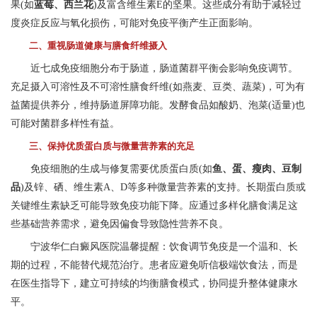
果(如
蓝莓、西兰花
)及富含维生素E的坚果。这些成分有助于减轻过
度炎症反应与氧化损伤，可能对免疫平衡产生正面影响。
二、重视肠道健康与膳食纤维摄入
近七成免疫细胞分布于肠道，肠道菌群平衡会影响免疫调节。
充足摄入可溶性及不可溶性膳食纤维(如燕麦、豆类、蔬菜)，可为有
益菌提供养分，维持肠道屏障功能。发酵食品如酸奶、泡菜(适量)也
可能对菌群多样性有益。
三、保持优质蛋白质与微量营养素的充足
免疫细胞的生成与修复需要优质蛋白质(如
鱼、蛋、瘦肉、豆制
品
)及锌、硒、维生素A、D等多种微量营养素的支持。长期蛋白质或
关键维生素缺乏可能导致免疫功能下降。应通过多样化膳食满足这
些基础营养需求，避免因偏食导致隐性营养不良。
宁波华仁白癜风医院温馨提醒：饮食调节免疫是一个温和、长
期的过程，不能替代规范治疗。患者应避免听信极端饮食法，而是
在医生指导下，建立可持续的均衡膳食模式，协同提升整体健康水
平。