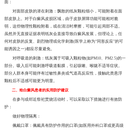
面：
对面部皮肤的潜在刺激：飘散的纸灰颗粒细小，可能附着在面
部皮肤上。对于白癜风皮损区域，由于皮肤屏障功能可能相对脆
弱，这些物理性颗粒附着，或在清洁时摩擦，可能引起局部不适。
虽然并无直接证据表明纸灰会直接导致白癜风发展，但理论上，任
何对皮肤的反复、剧烈物理或化学刺激(医学上称为“同形反应”的可
能诱因之一)都应尽量避免。
对呼吸道的刺激：纸灰属于可吸入颗粒物(如PM10、PM2.5)的一
部分。吸入后可能刺激呼吸道黏膜，引起咳嗽、喉咙不适等症状。
部分人群本身可能伴有过敏性鼻炎或气道高反应性，接触此类悬浮
颗粒后不适感可能更为明显。
二、给白癜风患者的实用防护建议
在参与或邻近祭祀焚烧活动时，可以采取以下措施进行有效防
护：
做好物理隔离：
佩戴口罩：佩戴具有防护作用的口罩(如医用外科口罩或更高级