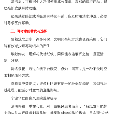
清洁后，可根据个人习惯使用成分简单、温和的保湿产品，帮
助维护皮肤屏障功能。
如果感觉眼部或呼吸道有持续不适，应及时用清水冲洗，必要
时寻求医疗帮助。
三、可考虑的替代与选择
随着观念进步，许多环保、文明的祭祀方式也值得采用，它们
能有效减少烟雾与纸灰的产生：
敬献鲜花：用鲜花代替纸钱，同样能表达缅怀之情，且更清
洁、雅观。
网络祭祀：通过在线平台献花、点烛、留言，是一种不受时空
限制的缅怀方式。
选择集中焚烧点：许多社区设有统一的环保焚烧炉，其烟气经
过处理，能减少对空气的直接影响。
宁波华仁白癜风医院
温馨提示：
清明祭祖，重在心意。对于白癜风患者而言，了解纸灰可能带
来的皮肤与呼吸道刺激风险，并采取科学的防护措施，是实现“安然