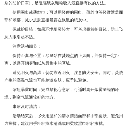
别的防护口罩)，是阻隔纸灰颗粒吸入最直接有效的方法。
使用围巾或薄纱巾：可以用轻便的围巾、薄纱巾等轻微遮盖面
部和颈部，减少皮肤直接暴露在飘散的纸灰中。
佩戴护目镜：如果环境烟雾较大，可考虑佩戴护目镜，防止飞
灰入眼引起不适。
注意活动细节：
保持距离与位置：尽量站在焚烧点的上风向，并保持一定距
离，以避开烟雾和纸灰最集中的区域。
避免明火与高温：切勿靠近明火，注意防火安全。同时，焚烧
产生的高温气流也可能刺激皮肤，应予以避免。
缩短暴露时间：完成祭祀心意后，可适时离开烟雾缭绕的环
境，到空气流通较好的地方。
事后及时清洁：
活动结束后，尽快用温和的清水清洁面部和手部皮肤。避免用
力搓揉，建议用手轻轻捧水清洗或用柔软湿巾轻轻擦拭。