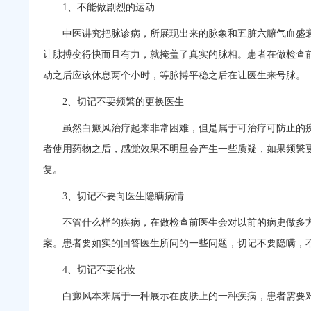
1、不能做剧烈的运动
中医讲究把脉诊病，所展现出来的脉象和五脏六腑气血盛衰
让脉搏变得快而且有力，就掩盖了真实的脉相。患者在做检查
动之后应该休息两个小时，等脉搏平稳之后在让医生来号脉。
2、切记不要频繁的更换医生
虽然白癜风治疗起来非常困难，但是属于可治疗可防止的疾
者使用药物之后，感觉效果不明显会产生一些质疑，如果频繁
复。
3、切记不要向医生隐瞒病情
不管什么样的疾病，在做检查前医生会对以前的病史做多方
案。患者要如实的回答医生所问的一些问题，切记不要隐瞒，
4、切记不要化妆
白癜风本来属于一种展示在皮肤上的一种疾病，患者需要对