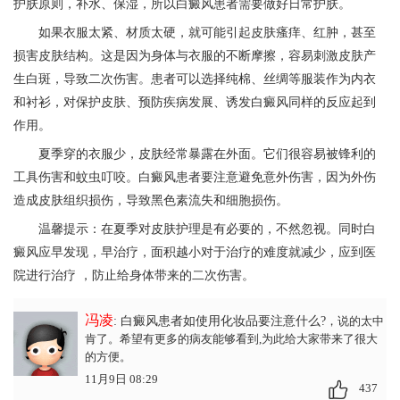
护肤原则，补水、保湿，所以白癜风患者需要做好日常护肤。
如果衣服太紧、材质太硬，就可能引起皮肤瘙痒、红肿，甚至
损害皮肤结构。这是因为身体与衣服的不断摩擦，容易刺激皮肤产
生白斑，导致二次伤害。患者可以选择纯棉、丝绸等服装作为内衣
和衬衫，对保护皮肤、预防疾病发展、诱发白癜风同样的反应起到
作用。
夏季穿的衣服少，皮肤经常暴露在外面。它们很容易被锋利的
工具伤害和蚊虫叮咬。白癜风患者要注意避免意外伤害，因为外伤
造成皮肤组织损伤，导致黑色素流失和细胞损伤。
温馨提示：在夏季对皮肤护理是有必要的，不然忽视。同时白
癜风应早发现，早治疗，面积越小对于治疗的难度就减少，应到医
院进行治疗 ，防止给身体带来的二次伤害。
冯凌
: 白癜风患者如使用化妆品要注意什么?
，说的太中
肯了。希望有更多的病友能够看到,为此给大家带来了很大
的方便。
11月9日 08:29
437