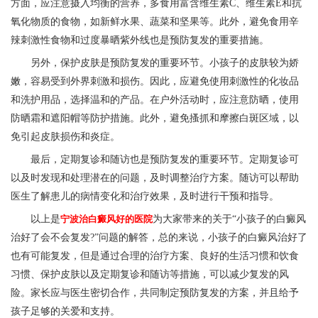
方面，应注意摄入均衡的营养，多食用富含维生素C、维生素E和抗
氧化物质的食物，如新鲜水果、蔬菜和坚果等。此外，避免食用辛
辣刺激性食物和过度暴晒紫外线也是预防复发的重要措施。
另外，保护皮肤是预防复发的重要环节。小孩子的皮肤较为娇
嫩，容易受到外界刺激和损伤。因此，应避免使用刺激性的化妆品
和洗护用品，选择温和的产品。在户外活动时，应注意防晒，使用
防晒霜和遮阳帽等防护措施。此外，避免搔抓和摩擦白斑区域，以
免引起皮肤损伤和炎症。
最后，定期复诊和随访也是预防复发的重要环节。定期复诊可
以及时发现和处理潜在的问题，及时调整治疗方案。随访可以帮助
医生了解患儿的病情变化和治疗效果，及时进行干预和指导。
以上是
宁波治白癜风好的医院
为大家带来的关于“小孩子的白癜风
治好了会不会复发?”问题的解答，总的来说，小孩子的白癜风治好了
也有可能复发，但是通过合理的治疗方案、良好的生活习惯和饮食
习惯、保护皮肤以及定期复诊和随访等措施，可以减少复发的风
险。家长应与医生密切合作，共同制定预防复发的方案，并且给予
孩子足够的关爱和支持。