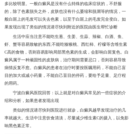
多比较明显。一般白癜风是没有什么特殊的临床症状的，不舒服
的，除了色素脱失之外，皮肤也没有什么萎缩和脱屑等的情况，一
般白斑上的毛发可以失去色素，以至于白斑上的毛发完全变白。如
果发现出现了类似的情况请尽快到附近的医院由医生帮忙诊断
生活中应当注意不能吃生葱、生姜、生蒜、辣椒、白酒、鱼、
虾、蟹等容易致敏的东西;不能吃猕猴桃、西红柿、柠檬等含维生素
C高的食物，否则容易影响局部黑色素的生成，会影响白斑复色。白
癜风属于一种顽固性的皮肤病，治疗期间需要忌口，否则容易导致
病情反复不愈。白癜风的患者在治疗时要按医嘱用药，不能自己盲
目的加大或减小药量，不能自己盲目的停药，要给予足量、足疗程
的用药。
宁波白癜风医院
回答：以上就是对白癜风常见的一些症状的介
绍和分析，如果患者发现出现
类似的情况请尽快到医院进行就诊，白癜风越早发现治疗的几
率就越大。生活中注意饮食清淡，尽量减少维生素C的摄入，以免影
响黑色素正常。