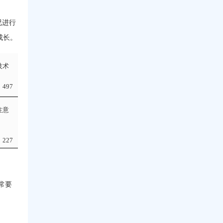
况进行
成长。
技术
497
注意
227
常要