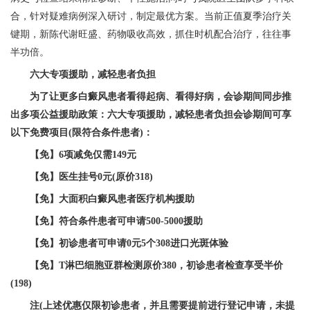
合，针对疑难病例深入研讨，制定最优方案。当前正值夏季治疗关
键期，新陈代谢旺盛、药物吸收高效，抓住时机配合治疗，往往事
半功倍。
六大专项援助，减轻患者负担
为了让更多白癜风患者看得起病、看得好病，会诊期间同步推
出多项公益援助政策：六大专项援助，减轻患者负担会诊期间可享
以下免费项目(限符合条件患者)：
【免】6项减免仅需149元
【免】医生挂号0元(原价318)
【免】大面积白癜风患者医疗机构援助
【免】符合条件患者可申请500-5000援助
【免】初诊患者可申请0元5个308进口光斑体验
【免】T淋巴细胞亚群检测原价380，初诊患者检查享受半价
(198)
注(上述优惠仅限初诊患者，并且需要提前进行登记申请，未提