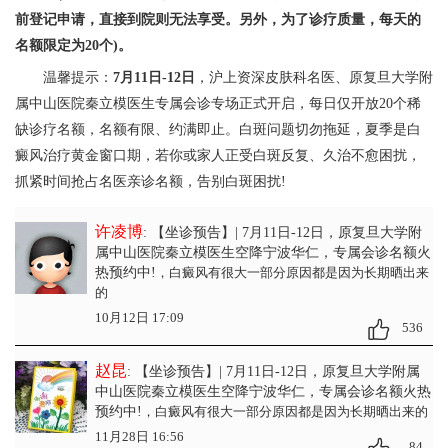
前登记申请，直接到院则无法享受。另外，为了诊疗质量，每天的
名额限定为20个)。
温馨提示：
7月11日-12日
，沪上资深皮肤科名医、原复旦大学附
属中山医院秦立模医生专属会诊专场正式开启，每日仅开放20个稀
缺诊疗名额，名额有限、约满即止。白斑问题切勿拖延，夏季是白
癜风治疗黄金窗口期，若你或家人正受白斑反复、久治不愈困扰，
抓紧时间抢占名医亲诊名额，告别白斑困扰!
许凌博
: 【坐诊预告】| 7月11日-12日，原复旦大学附
属中山医院秦立模医生空降宁波华仁，专属会诊名额火
热预约中!
，白癜风有很大一部分原因都是因为长期晒出来
的
10月12日 17:09
536
赵昆
: 【坐诊预告】| 7月11日-12日，原复旦大学附属
中山医院秦立模医生空降宁波华仁，专属会诊名额火热
预约中!
，白癜风有很大一部分原因都是因为长期晒出来的
11月28日 16:56
84