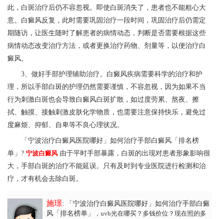
此，白斑治疗后仍不容忽视。即使白斑消失了，患者也不能粗心大
意。白癜风反复，此时需要巩固治疗一段时间，巩固治疗后仍需定
期随访，让医生随时了解患者的病情动态，判断是否需要根据这些
病情动态改变治疗方法，或者更换治疗药物、剂量等，以便治疗白
癜风。
3、做好手部护理辅助治疗。白癜风疾病需要科学的治疗和护
理，所以手部白斑的护理仍然需要谨慎，不容忽视，因为如果不当
行为刺激白斑也会导致白癜风白斑扩散，如过度劳累、熬夜、擦
拭、触摸、接触刺激皮肤化学物质，也需要注意保持快乐，避免过
度麻烦、抑郁、自卑等不良心理状况。
「宁波治疗白癜风医院哪好」如何治疗手部白癜风「排名榜
单」?
宁波白癜风
由于平时手部暴露，白斑的出现对患者形象影响很
大，手部白斑的治疗不能延误。只有及时到专业医院进行检测和治
疗，才有机会去除白斑。
施璟
: 「宁波治疗白癜风医院哪好」如何治疗手部白癜
风「排名榜单」
，uvb光在哪买？多钱价位？现在照的多