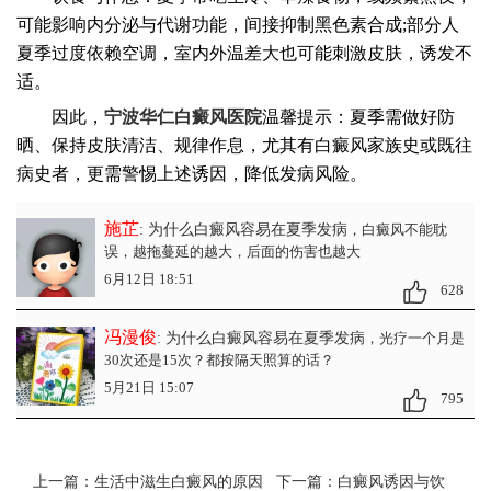
可能影响内分泌与代谢功能，间接抑制黑色素合成;部分人
夏季过度依赖空调，室内外温差大也可能刺激皮肤，诱发不
适。
因此，
宁波华仁白癜风医院
温馨提示：夏季需做好防
晒、保持皮肤清洁、规律作息，尤其有白癜风家族史或既往
病史者，更需警惕上述诱因，降低发病风险。
施芷
: 为什么白癜风容易在夏季发病
，白癜风不能耽
误，越拖蔓延的越大，后面的伤害也越大
6月12日 18:51
628
冯漫俊
: 为什么白癜风容易在夏季发病
，光疗一个月是
30次还是15次？都按隔天照算的话？
5月21日 15:07
795
上一篇：
生活中滋生白癜风的原因
下一篇：
白癜风诱因与饮