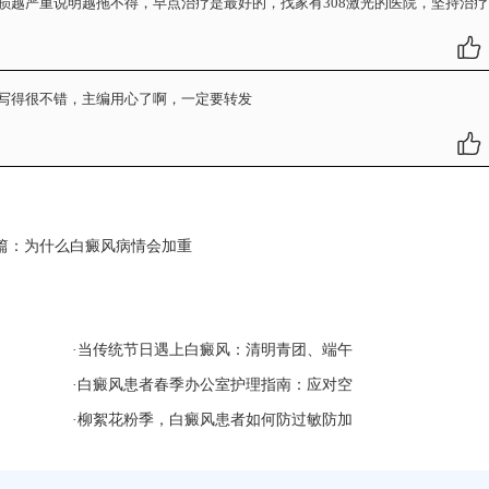
损越严重说明越拖不得，早点治疗是最好的，找家有308激光的医院，坚持治疗
写得很不错，主编用心了啊，一定要转发
篇：
为什么白癜风病情会加重
·
当传统节日遇上白癜风：清明青团、端午
·
白癜风患者春季办公室护理指南：应对空
·
柳絮花粉季，白癜风患者如何防过敏防加