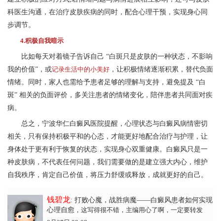
科医生沟通，在治疗皮肤疾病的同时，配合心理干预，实现身心同
步调节。
4.积极自我暗示
比如每天对着镜子告诉自己 “白斑只是皮肤的一种状态，不影响
我的价值”，或
记录生活中的小美好
，让积极情绪逐渐积累，替代负面
情绪。同时，家人也需给予患者足够的理解与支持，避免提及 “白
斑” 相关的负面评价，多关注患者的情绪变化，陪伴患者共同面对疾
病。
总之，
宁波华仁白癜风医院
提醒，心理状态与白癜风病情密切
相关，只有保持积极平和的心态，才能更好地配合治疗与护理，让
身体处于更有利于恢复的状态，实现身心双重健康。白癜风只是一
种皮肤病，不代表任何问题，我们需要做的是建立强大内心，维护
自我秩序，肯定自己价值，将压力舒缓或释放，成就更好的自己。
钱碧龙
: 打败心魔，战胜病魔——白癜风患者如何实现
心理自愈
，这写得很不错，主编用心了啊，一定要转发