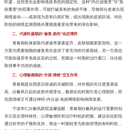
旺盛，这些变化会影响免疫系统的稳定性。这种“内分泌激变”与“免
疫重塑”的双重作用，可能打破原有的免疫平衡，导致部分患者出现
病情波动——或表现为原有白斑扩散，或出现新的皮损区域。对此
阶段的病情监测需格外重视激素变化带来的潜在影响。
二、代谢旺盛期的“修复-损伤”动态博弈
青春期机体新陈代谢速率显著提升，皮肤细胞更新加快。这一
方面为黑素细胞的修复再生提供了更充沛的代谢基础，另一方面也
可能加速异常免疫反应的过程。把握这一时期的治疗窗口，往往能
取得事半功倍的成效。
三、心理敏感期的“外观-情绪”交互作用
青春期是自我意识形成的关键阶段，对外观的关注度显著提
高。白癜风引起的皮肤外观变化，极易在此时期引发心理困扰，而
负面情绪又可通过神经-内分泌-免疫网络影响病情发展。
宁波华仁白癜风医院
温馨提醒：青春期白癜风的诊疗需要特别
关注其生理特殊性、心理敏感性和治疗时机的把握。建议在此阶段
通过科学的干预和支持，将这一时期转变为疾病管理的有利时机，