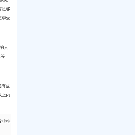
有足够
三季受
的人
炼等
患有皮
以上内
个病拖