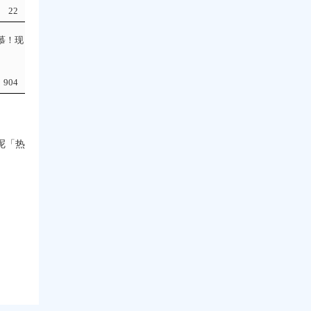
22
慕！现
904
呢「热