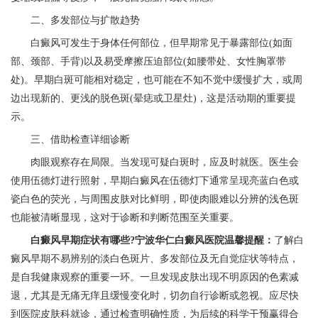
二、多发部位与扩散趋势
白癜风可发生于身体任何部位，但早期常见于暴露部位(如面
部、颈部、手背)以及易受摩擦压迫部位(如腰带处、女性胸罩带
处)。早期白斑可能相对稳定，也可能在不知不觉中缓慢扩大，或周
边出现新的、更浅的脱色斑(晕痣或卫星灶)，这是活动期的重要提
示。
三、借助检查详细诊断
肉眼观察存在局限。当发现可疑白斑时，应及时就医。医生会
使用伍德灯进行照射，早期白癜风在伍德灯下通常呈现亮蓝白色或
瓷白色的荧光，与周围皮肤对比鲜明，即使肉眼难以分辨的浅色斑
也能被清晰显现，这对于诊断和判断范围至关重要。
白癜风早期症状有哪些?
宁波华仁白癜风医院
温馨提醒：
了解白
癜风早期不易辨别的淡白色斑片、多发部位及无自觉症状等特点，
是自我健康观察的重要一环。一旦发现皮肤出现不明原因的色素减
退，尤其是无痛无痒且缓慢变化时，切勿自行诊断或忽视。应尽快
到医院皮肤科就诊，通过检查明确性质，为后续的科学干预赢得合