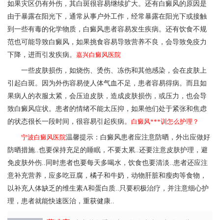
如果灾区仍有外伤，其白斑很容易继续扩大。还有白癜风的原因是
由于暴露在阳光下，通常从事户外工作，经常暴露在阳光下或接触
到一些有毒的化学物质，白癜风患者容易发生疾病。还有饮食不规
范也可能导致白癜风，如果挑食容易导致营养不良，会导致免疫力
下降，进而引发疾病。
嘉兴白癜风医院
一些皮肤损伤，如烧伤、烫伤、冻伤和其他感染，会在皮肤上
引起白斑。因为外伤容易使人体气血不足，患者容易得病。而且如
果病人的衣服太紧，会压迫皮肤，造成皮肤损伤，或压力，也会导
致白癜风症状。患者的情绪不能太压抑，如果他们处于紧张和焦虑
的状态很长一段时间，很容易引起疾病。
白癜风***训怎么护理？
宁波白癜风医院
温馨提示：白癜风患者应注意防晒，外出应做好
防晒措施..也要保持充足的睡眠，不要太累..还要注意皮肤护理，避
免皮肤外伤..同时患者也要每天多喝水，饮食也要清淡..患者还应注
意补充营养，应多吃豆腐，橘子和牛奶，动物肝脏和瘦肉等食物，
以补充人体缺乏的维生素A和蛋白质..只要积极治疗，并注意细心护
理，患者就能快速医治，重获健康..