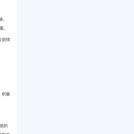
畴。
方案。
皮损情
，积极
慎的