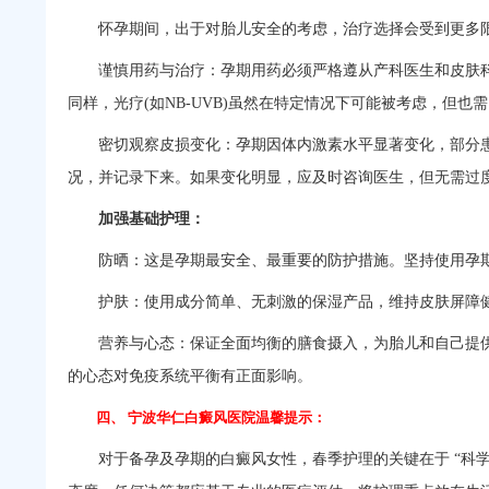
怀孕期间，出于对胎儿安全的考虑，治疗选择会受到更多限制
谨慎用药与治疗：孕期用药必须严格遵从产科医生和皮肤科医
同样，光疗(如NB-UVB)虽然在特定情况下可能被考虑，但
密切观察皮损变化：孕期因体内激素水平显著变化，部分患
况，并记录下来。如果变化明显，应及时咨询医生，但无需过
加强基础护理：
防晒：这是孕期最安全、最重要的防护措施。坚持使用孕期
护肤：使用成分简单、无刺激的保湿产品，维持皮肤屏障健康
营养与心态：保证全面均衡的膳食摄入，为胎儿和自己提供
的心态对免疫系统平衡有正面影响。
四、
宁波华仁白癜风医院
温馨提示：
对于备孕及孕期的白癜风女性，春季护理的关键在于 “科学规