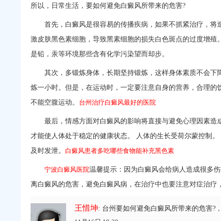
所以，日常生活，要如何避免白癜风所带来的危害?
首先，白癜风是很容易的传播疾病，如果不抓紧治疗，将造
激皮肤黑色素细胞，导致黑素细胞的损失白色斑点的过度增殖
是铅，汞等环境那些含有化学污染望而却步。
其次，多锻炼身体，长期坚持锻炼，这样身体素质不会下降
炼一小时。但是，在运动时，一定要注意自身的营养，合理的
不能空腹运动。
台州治疗白癜风最好的医院
最后，情感方面对白癜风的影响将直接与避免心理因素造成
才能使人体处于稳定的健康状态。 人体的生长受荷尔蒙控制。
及时发泄。
白癜风患者多吃哪些食物能补充黑色素
宁波白癜风医院
温馨提示：因为白癜风会给病人造成很多伤
离白癜风的危害，避免白癜风病，在治疗中也要注意对症治疗
王惜坤
: 台州要如何避免白癜风所带来的危害?