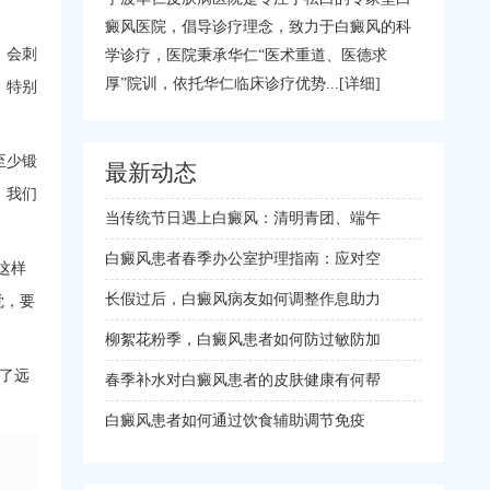
癜风医院，倡导诊疗理念，致力于白癜风的科
，会刺
学诊疗，医院秉承华仁“医术重道、医德求
厚”院训，依托华仁临床诊疗优势...
[详细]
，特别
至少锻
最新动态
。我们
当传统节日遇上白癜风：清明青团、端午
白癜风患者春季办公室护理指南：应对空
这样
长假过后，白癜风病友如何调整作息助力
觉，要
柳絮花粉季，白癜风患者如何防过敏防加
了远
春季补水对白癜风患者的皮肤健康有何帮
白癜风患者如何通过饮食辅助调节免疫