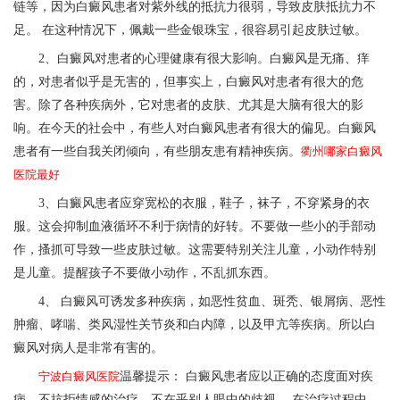
链等，因为白癜风患者对紫外线的抵抗力很弱，导致皮肤抵抗力不
足。 在这种情况下，佩戴一些金银珠宝，很容易引起皮肤过敏。
2、白癜风对患者的心理健康有很大影响。白癜风是无痛、痒
的，对患者似乎是无害的，但事实上，白癜风对患者有很大的危
害。除了各种疾病外，它对患者的皮肤、尤其是大脑有很大的影
响。在今天的社会中，有些人对白癜风患者有很大的偏见。白癜风
患者有一些自我关闭倾向，有些朋友患有精神疾病。
衢州哪家白癜风
医院最好
3、白癜风患者应穿宽松的衣服，鞋子，袜子，不穿紧身的衣
服。这会抑制血液循环不利于病情的好转。不要做一些小的手部动
作，搔抓可导致一些皮肤过敏。这需要特别关注儿童，小动作特别
是儿童。提醒孩子不要做小动作，不乱抓东西。
4、 白癜风可诱发多种疾病，如恶性贫血、斑秃、银屑病、恶性
肿瘤、哮喘、类风湿性关节炎和白内障，以及甲亢等疾病。所以白
癜风对病人是非常有害的。
宁波白癜风医院
温馨提示： 白癜风患者应以正确的态度面对疾
病，不抗拒情感的治疗，不在乎别人眼中的歧视。 在治疗过程中，