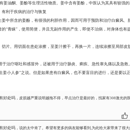
有姜油酮、姜酚等生理活性物质。姜中含有姜酚，中医认为其具有较强的
，有利于疾病的治疗与恢复
姜中所含的姜酚，有很强的利胆作用，因而可用于预防和治疗白癜风、
的“青睐”，使用简便，并且无副作用的产生，即使不治病，对身体也有
切片。用切面在患处涂擦，至姜汁擦干，再换一片，连续涂擦至局部皮
用于治疗呕吐和感冒外，还被用于治疗肠炎、痢疾、急性睾丸痛以及急救
“生姜小人参”之说。但是如果患有白癜风，也不要盲目的进行，还是要以
有好处吗
，皮损越严重说明越拖不得，早点治疗是最好的，找家有308激光的
有好处吗
，说的太中肯了。希望有更多的病友能够看到,为此给大家带来了很大