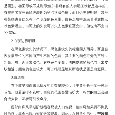
是圆形、椭圆形或不规则形;但并非所有的人初期症状都是这样的，
有些患者在开始阶段表现为呈点状减色斑，而且边界很明显，甚至
在某些边界处又有一个明显的色素带。白色斑块中混杂着毛囊性点
状色素增生，白斑上的头发可以失去色素直至变白，但也有不变白
的情况。
2.白斑边界明显
在黑色素缺失的情况下，黑色素缺失的程度因人而异，而且会
因发病部位的不同而产生不同的色调，其主要的颜色可分为三种，
即白、灰、近正常肤色。有些完全变白，周围皮肤的颜色与正常皮
肤相近，颜色的色差较大，可以很明显地判断症状是否是白癜风。
3.白斑数
在下肢早期白癜风病发初期数量较少，且主要生长于某一神经
节段。但若治疗不及时，白斑的范围会逐渐扩大，相邻的白斑会融
合成大块，甚者可引发全身。
腿部白癜风早期阶段很容易被人们忽视，但白斑如果得不到及
时治疗，就会出现白斑扩散等现象。因此，在日常生活中，
宁波华