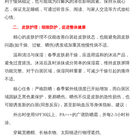
利于慢病稳定，也可能成为白癜风的潜在影响因素。保持乐观心
态，保证充足睡眠，可通过听音乐、阅读、与家人交流等方式放松
心情。
二、 皮肤护理：细致防护，促进整体健康
精心的皮肤护理不仅能改善白斑处皮肤状态，也能避免因皮肤
问题(如干燥、过敏、晒伤)诱发或加重其他慢性病不适。
温和清洁与保湿：春季皮肤易干燥，应选用温和的沐浴产品，
避免过度搓洗。沐浴后及时涂抹成分简单的保湿霜，维持皮肤屏障
功能完整。对于白斑区域，保湿同样重要，可减少干燥引起的瘙痒
不适。
核心任务：严格防晒：春季紫外线强度已开始增加，而白斑区
域因缺乏黑色素保护，更易晒伤。晒伤不仅是皮肤的急性损伤，也
可能诱发新的白斑(同形反应)，甚至影响血压等身体指标。建议：
外出时使用SPF30以上、PA+++的广谱防晒霜，并每2-3小时补
涂。
穿戴宽檐帽、长袖衣物、太阳镜进行物理遮挡。