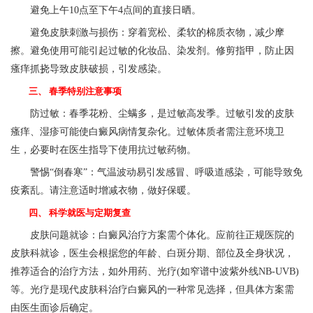
避免上午10点至下午4点间的直接日晒。
避免皮肤刺激与损伤：穿着宽松、柔软的棉质衣物，减少摩
擦。避免使用可能引起过敏的化妆品、染发剂。修剪指甲，防止因
瘙痒抓挠导致皮肤破损，引发感染。
三、 春季特别注意事项
防过敏：春季花粉、尘螨多，是过敏高发季。过敏引发的皮肤
瘙痒、湿疹可能使白癜风病情复杂化。过敏体质者需注意环境卫
生，必要时在医生指导下使用抗过敏药物。
警惕“倒春寒”：气温波动易引发感冒、呼吸道感染，可能导致免
疫紊乱。请注意适时增减衣物，做好保暖。
四、 科学就医与定期复查
皮肤问题就诊：白癜风治疗方案需个体化。应前往正规医院的
皮肤科就诊，医生会根据您的年龄、白斑分期、部位及全身状况，
推荐适合的治疗方法，如外用药、光疗(如窄谱中波紫外线NB-UVB)
等。光疗是现代皮肤科治疗白癜风的一种常见选择，但具体方案需
由医生面诊后确定。