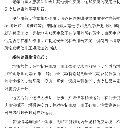
老年白癜风患者常常合并其他慢性疾病，这些疾病的稳定控制
是皮肤健康的重要基石。
规范用药，注意相互作用：请务必遵医嘱规律服用慢性病药物
(如降压药、降糖药等)。若因白癜风需进行系统治疗或使用外用药，
就诊时应主动、完整地告知医生您正在使用的所有药物，由医生评
估是否存在相互作用，并制定安全的联合用药方案。切勿自行增减
药物或听信非正规渠道的“偏方”。
维持健康生活方式：
均衡营养：在控制好血糖、血压饮食要求的前提下，可适当增
加富含微量元素(如铜、锌)、维生素(特别是B族维生素)及优质蛋白
的食物摄入，如坚果、瘦肉、蛋奶、深绿色蔬菜等，为皮肤黑色素
细胞提供养分。
适度活动：选择太极拳、散步、八段锦等和缓运动，有助于促
进血液循环、增强免疫力，并对控制血糖、血压有益。注意避免在
日照强烈时长时间户外运动。
管理情绪与睡眠：焦虑、失眠可能影响内分泌和免疫系统，不