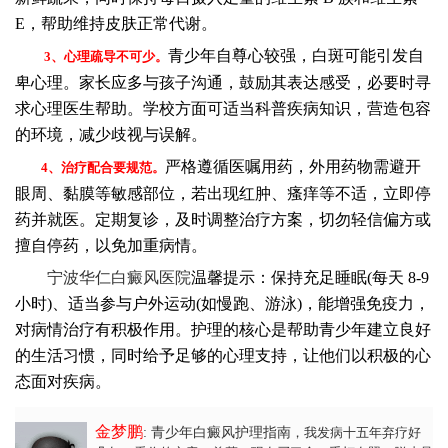
E，帮助维持皮肤正常代谢。​
青少年自尊心较强，白斑可能引发自
3、心理疏导不可少。
卑心理。家长应多与孩子沟通，鼓励其表达感受，必要时寻
求心理医生帮助。学校方面可适当科普疾病知识，营造包容
的环境，减少歧视与误解。​
严格遵循医嘱用药，外用药物需避开
4、治疗配合要规范。
眼周、黏膜等敏感部位，若出现红肿、瘙痒等不适，立即停
药并就医。定期复诊，及时调整治疗方案，切勿轻信偏方或
擅自停药，以免加重病情。​
宁波华仁白癜风医院
温馨提示：保持充足睡眠(每天 8-9
小时)、适当参与户外运动(如慢跑、游泳)，能增强免疫力，
对病情治疗有积极作用。护理的核心是帮助青少年建立良好
的生活习惯，同时给予足够的心理支持，让他们以积极的心
态面对疾病。
金梦鹏
: 青少年白癜风护理指南​
，我发病十五年弃疗好