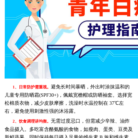
避免长时间暴晒，外出时涂抹温和的
1、日常防护需重视。
儿童专用防晒霜(SPF30+)，佩戴宽檐帽或防晒袖套。选择宽
松棉质衣物，减少皮肤摩擦，洗澡时水温控制在 37℃左
右，避免使用刺激性强的沐浴露。​
无需过度忌口，但需减少辛辣、油炸
2、饮食调理讲均衡。
食品摄入。多吃富含酪氨酸的食物，如瘦肉、蛋类、豆类及
新鲜蔬果，同时保持每日摄入足量的维生素 B 族和维生素