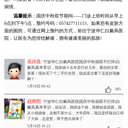
病情。
温馨提示
：国庆中秋双节期间——门诊上班时间从早上
8点到下午5点，预约号码：057427711115。如果您有皮肤方
面的困扰，可通过网上预约的方式，前往宁波华仁白癜风医
院，让医生为您排忧解难，拥有健康美丽的肌肤!
吴诗昌
: 宁波华仁白癜风医院国庆中秋就医不打烊|白
癜风基本常识
，我发病十五年弃疗好几年，看你的文章，
羡慕！现在买了个二手灯在照，脱皮是过量了还是好现象
啊？
1月19日 00:42
395
赵雨熙
: 宁波华仁白癜风医院国庆中秋就医不打烊|白
癜风基本常识
，说实话，我得这个病，我都知道原因，我
从小就挑食，这都不算什么，大学四年，我总是怀疑自己得
了大病，总是愁，终于愁出病来了
5月16日 16:22