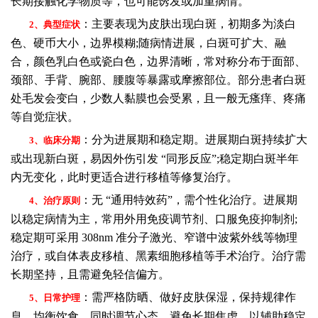
长期接触化学物质等，也可能诱发或加重病情。
：主要表现为皮肤出现白斑，初期多为淡白
2、典型症状
色、硬币大小，边界模糊;随病情进展，白斑可扩大、融
合，颜色乳白色或瓷白色，边界清晰，常对称分布于面部、
颈部、手背、腕部、腰腹等暴露或摩擦部位。部分患者白斑
处毛发会变白，少数人黏膜也会受累，且一般无瘙痒、疼痛
等自觉症状。
：分为进展期和稳定期。进展期白斑持续扩大
3、临床分期
或出现新白斑，易因外伤引发 “同形反应”;稳定期白斑半年
内无变化，此时更适合进行移植等修复治疗。
：无 “通用特效药”，需个性化治疗。进展期
4、治疗原则
以稳定病情为主，常用外用免疫调节剂、口服免疫抑制剂;
稳定期可采用 308nm 准分子激光、窄谱中波紫外线等物理
治疗，或自体表皮移植、黑素细胞移植等手术治疗。治疗需
长期坚持，且需避免轻信偏方。
：需严格防晒、做好皮肤保湿，保持规律作
5、日常护理
息、均衡饮食，同时调节心态，避免长期焦虑，以辅助稳定