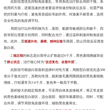
此阶段需优先抑制免疫紊乱，常用系统治疗联合局部干预。系
统用药方面，进展迅速的患者要追求快速控制炎症反应，但需严格
把控剂量与疗程，避免骨质疏松等副作用。对激素不耐受者，选用
安全性高的免疫调节剂。
局部治疗以外用药物为主，面部、黏膜等敏感部位和躯干、四
肢等部位需要分别用药，同时配合光疗，通过温和刺激抑制免疫损
伤。此外，需
规避外伤、暴晒、精神应激
等诱因，防止同形反应诱发
新白斑。
2.
稳定期
的标志是白斑停止扩散超过6个月，黑色素细胞破坏处
于
静止状态
，治疗核心转为“
促进复色、改善外观
”。
此阶段可根据白斑面积选择针对性方案，局限型白斑优先选308
准分子激光治疗，其靶向性强，能刺激毛囊周围残留的黑色素细胞
增殖，疗程通常为3-6个月，复色率一般高于半数。
面积较大的稳定期患者，可采用自体表皮移植术，将正常皮肤
的黑色素移植至白斑区，适合面部、颈部等暴露部位。同时，可配
合外用，调节局部免疫微环境，辅助黑色素再生。