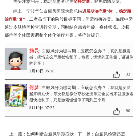
需要注意的是，稳定期患者仍需
坚持防晒
，避免病情反复。
综上，
宁波华仁白癜风医
院为您总结
进展期治疗重“控”
，
稳定期
治疗重“复”
，二者虽当下的阶段目标不同，但需衔接连贯。临床中需
通过皮肤镜等检查进行分期，同时结合患者年龄、身体状况、皮损
部位等个体因素调整个体化治疗方案，将疗效提升。
施昆
: 白癜风分为哪两期，应该怎么办？
，真的是超震
撼，病情这么严重都恢复了，恭喜，满满的正能量，谢谢你
的分享！
2月10日 05:10
32
何梦
: 白癜风分为哪两期，应该怎么办？
，我就是发展
起来特别快，每次都是挣分夺秒还没等完全发出来就服激素
很快控制了，只是激素慢慢停了两到三个月
8月10日 07:27
90
上一篇：
如何判断白癜风早期症状
下一篇：
白癜风检查还需